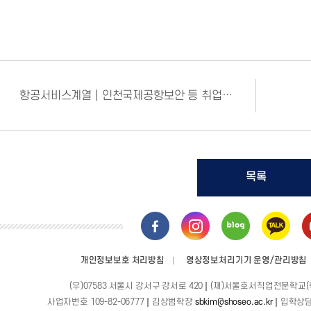
항공서비스계열 | 인천국제공항보안 등 취업 소식
목록
개인정보보호 처리방침
영상정보처리기기 운영/관리방침
(우)07583 서울시 강서구 강서로 420
(재)서울호서직업전문학교(
사업자번호 109-82-06777
김상범학장
sbkim@shoseo.ac.kr
입학상담(T