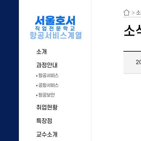
소
소
항공서비스계열
소개
2
과정안내
항공서비스
공항서비스
항공보안
취업현황
특장점
교수소개