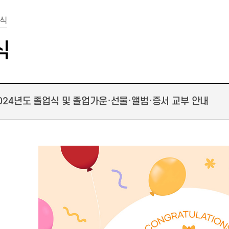
식
식
024년도 졸업식 및 졸업가운·선물·앨범·증서 교부 안내