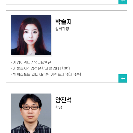
박솔지
심화과정
· 게임이펙트 / 유니티엔진
· 서울호서직업전문학교 졸업(11학번)
· 엔씨소프트 리니지m 팀 이펙트제작(재직중)
양진석
학점