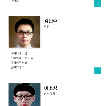
· 싸이칸
김민수
학점
· 키에니메이션
· 스마일게이트 근무
· 쿵게임즈개발
· 버전알개발
이소성
심화과정