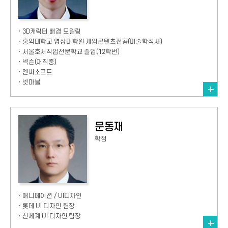
· 3D캐릭터 배경 모델링
· 홍익대학교 영상대학원 게임콘텐츠전공(미술학석사)
· 서울호서직업전문학교 졸업(12학번)
· 넥슨(재직중)
· 엔씨소프트
· 넷마블
문동재
학점
· 애니메이션 / UI디자인
· 롯데 UI 디자인 팀장
· 신세계 UI 디자인 팀장