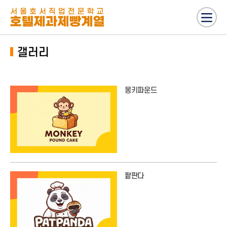
갤러리
몽키파운드
팥판다