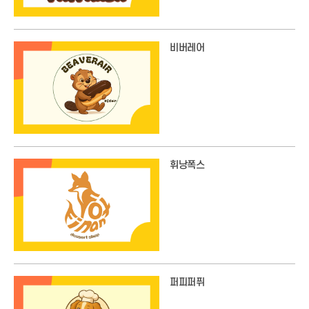
비버레어
휘낭폭스
퍼피퍼퓌