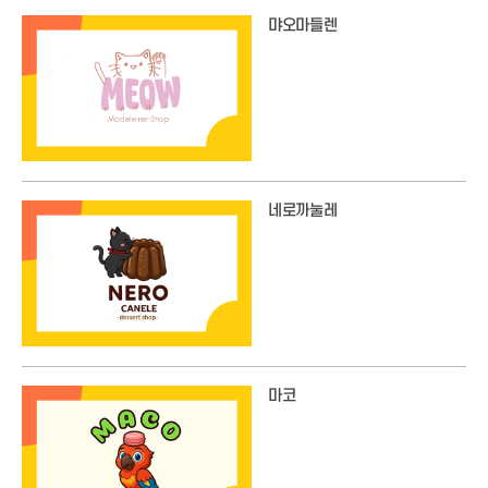
먀오마들렌
네로까눌레
마코