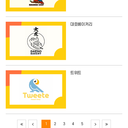
대호베이커리
트위트
1
2
3
4
5