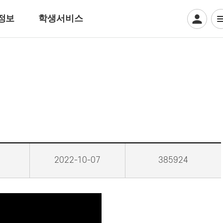
정보
학생서비스
디지털일러스트계열
웹툰만화
디지털애니메이션
게임그래픽
크리에이티브 일러스트
뷰티아트계열
2022-10-07
385924
헤어디자인
방송헤어[특수&바버헤어]
메이크업 아티스트
특수분장[방송분장]