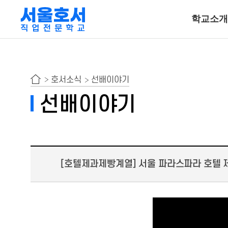
학교소개
특수동물사육
호서소식
선배이야기
동물보건ㆍ재활물
선배이야기
곤충사육
호텔조리계열
[호텔제과제빵계열] 서울 파라스파라 호텔 제
호텔조리