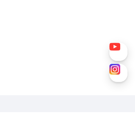
호
패밀리사이트
2-06777
원일용학장
clccclcc@shoseo.ac.kr