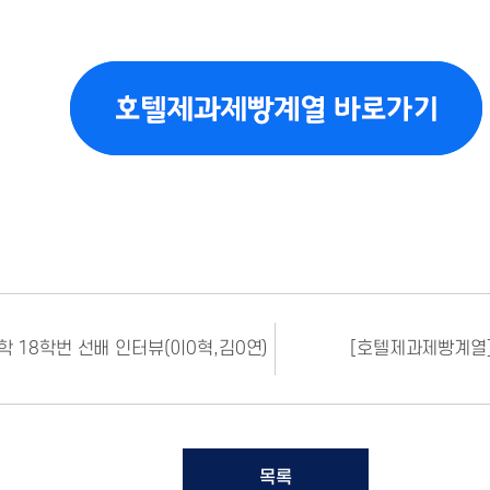
 18학번 선배 인터뷰(이0혁,김0연)
[호텔제과제빵계열] 
목록