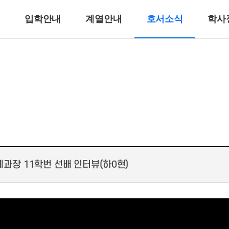
입학안내
계열안내
호서소식
학사
반려동물계열
반려견훈련ㆍ행동수정
반려동물미용
리
바이오동물
반려동물매개치료
고양이관리
호텔제과제빵계열
호텔식음료서비스계열
과장 11학번 선배 인터뷰(하0현)
호텔제과제빵
바리스타
호텔바텐더
호텔리어[호텔식음료]