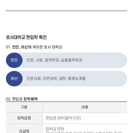
호서대학교 편입학 특전
01.
천안, 아산
에 위치한 호서 대학교
천안
인문, 사회, 음악학과, 실용음악학과
아산
인문사회, 자연과학, 공학, 예체능계열
02.
편입생
장학혜택
구분
내용
장학금명
편입생 장학(협약기관)
입학금 면제
지급액