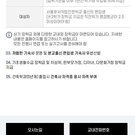
(입학기준일 이후 1년간 학기당 수업료 50% 지급)
서울호서직업전문학교 출신의 편입생
대상자
(※2학기 장학금 지급은 직전학기 평점평균이 2.5
이상이어야 함)
상기 장학금 외에 다양한 교내외 장학금이 마련되어 있습니다. 자세한
내용은 홈페이지를 참고하시기 바랍니다.
모든 전형시 면접 또는 실기고사를 준비해야 함
03.
저렴한 기숙사
운영 및
본교출신 편입생 기숙사 우선
선발
04.
기초생활수급 장학금 및 차상위, 한부모가정, 다자녀, 다문화가정 장학금
지급
05.
건축학과(5년제) 졸업시
건축사 자격증 응시 자격 부여
오시는길
교내전화번호